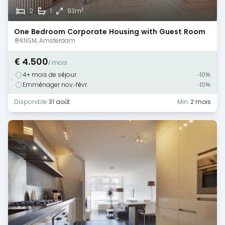
2
2
1
93m
One Bedroom Corporate Housing with Guest Room
— Amsterdam
KNSM, Amsterdam
€ 4.500
/ mois
4+ mois de séjour
-10%
Emménager nov.-févr.
-10%
Disponible
31 août
Min.
2 mois