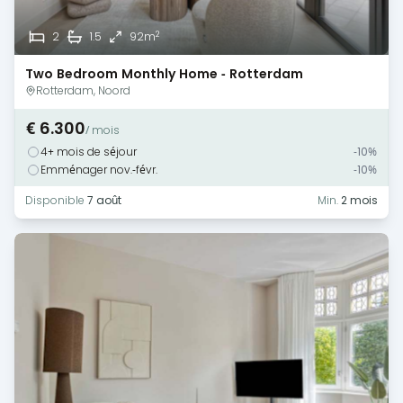
2
2
1.5
92m
Two Bedroom Monthly Home - Rotterdam
Rotterdam, Noord
€ 6.300
/ mois
4+ mois de séjour
-10%
Emménager nov.-févr.
-10%
Disponible
7 août
Min.
2 mois