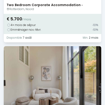
Two Bedroom Corporate Accommodation -
Rotterdam
Rotterdam, Noord
€ 5.700
/ mois
4+ mois de séjour
-10%
Emménager nov.-févr.
-10%
Disponible
7 août
Min.
2 mois