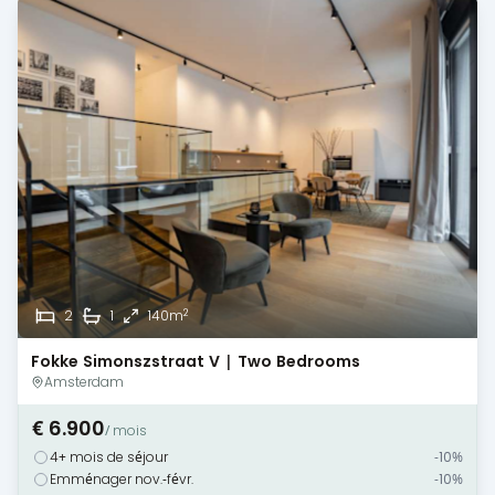
2
2
1
140m
Fokke Simonszstraat V | Two Bedrooms
Amsterdam
€ 6.900
/ mois
4+ mois de séjour
-10%
Emménager nov.-févr.
-10%