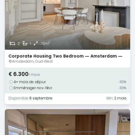
2
2
1
70m
Corporate Housing Two Bedroom — Amsterdam —
Canal View
Amsterdam, Oud-West
€ 6.300
/ mois
4+ mois de séjour
-10%
Emménager nov.-févr.
-10%
Disponible
8 septembre
Min.
2 mois