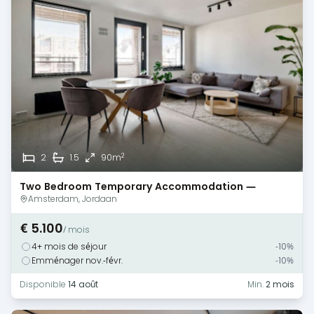
2
2
1.5
90m
Two Bedroom Temporary Accommodation —
Amsterdam — Terrace
Amsterdam, Jordaan
€ 5.100
/ mois
4+ mois de séjour
-10%
Emménager nov.-févr.
-10%
Disponible
14 août
Min.
2 mois