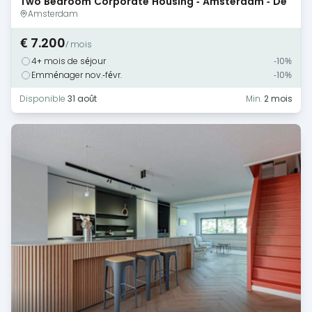
Two Bedroom Corporate Housing - Amsterdam - De
Pijp
Amsterdam
€ 7.200
/ mois
4+ mois de séjour
-10%
Emménager nov.-févr.
-10%
Disponible
31 août
Min.
2 mois