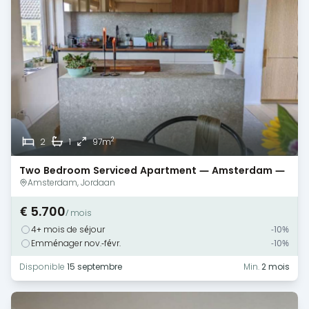
2
2
1
97m
Two Bedroom Serviced Apartment — Amsterdam —
Jordaan
Amsterdam, Jordaan
€ 5.700
/ mois
4+ mois de séjour
-10%
Emménager nov.-févr.
-10%
Disponible
15 septembre
Min.
2 mois