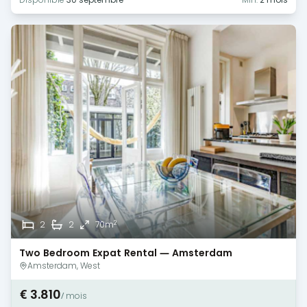
2
2
2
70m
Two Bedroom Expat Rental — Amsterdam
Amsterdam, West
€ 3.810
/ mois