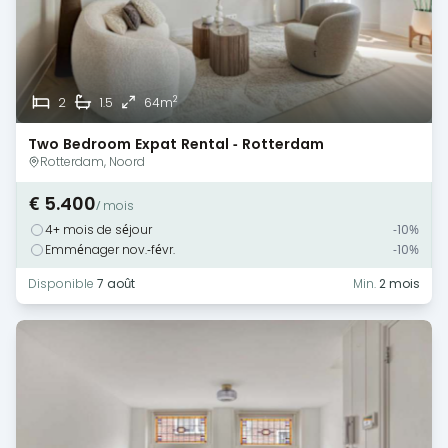
2
2
1.5
64m
Two Bedroom Expat Rental - Rotterdam
Rotterdam, Noord
€ 5.400
/ mois
4+ mois de séjour
-10%
Emménager nov.-févr.
-10%
Disponible
7 août
Min.
2 mois