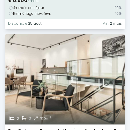
€ 6.900
/ mois
4+ mois de séjour
-10%
Emménager nov.-févr.
-10%
Disponible
25 août
Min.
2 mois
2
2
2
150m