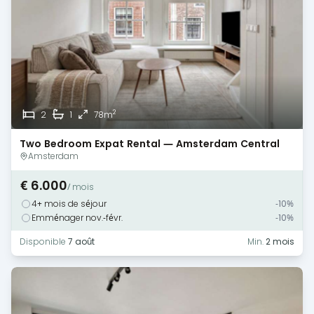
2
2
1
78m
Two Bedroom Expat Rental — Amsterdam Central
Amsterdam
€ 6.000
/ mois
4+ mois de séjour
-10%
Emménager nov.-févr.
-10%
Disponible
7 août
Min.
2 mois