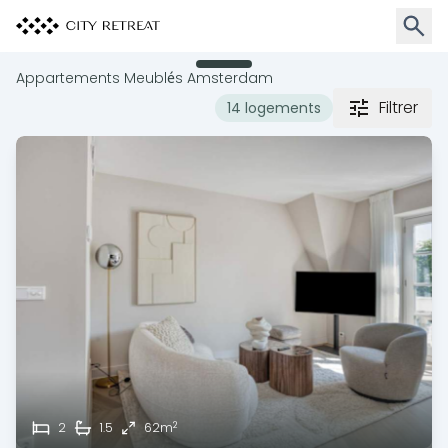
Ouvrir
Appartements Meublés Amsterdam
Filtrer
14 logements
2
2
1.5
62m