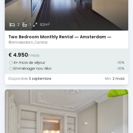
2
2
1
92m
Two Bedroom Monthly Rental — Amsterdam —
Canal View
Amsterdam, Central
€ 4.950
/ mois
4+ mois de séjour
-10%
Emménager nov.-févr.
-10%
Disponible
3 septembre
Min.
2 mois