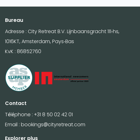
Bureau
Adresse : City Retreat B.V. Lijnbaansgracht 111-hs,
1016KT, Amsterdam, Pays-Bas
KvK : 86852760
Contact
Téléphone :
+31 8 50 02 42 01
Email :
bookings@cityretreat.com
Explorer plus