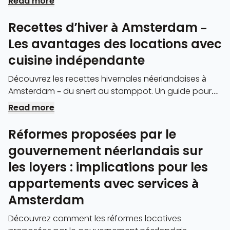
Read more
Recettes d’hiver à Amsterdam –
Les avantages des locations avec
cuisine indépendante
Découvrez les recettes hivernales néerlandaises à
Amsterdam – du snert au stamppot. Un guide pour
les expatriés sur les traditions, les meilleurs endroits
Read more
où manger et comment cuisiner dans des
appartements avec services.
Réformes proposées par le
gouvernement néerlandais sur
les loyers : implications pour les
appartements avec services à
Amsterdam
Découvrez comment les réformes locatives