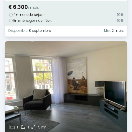
€ 6.300
/ mois
4+ mois de séjour
-10%
Emménager nov.-févr.
-10%
Disponible
8 septembre
Min.
2 mois
2
1
1
51m