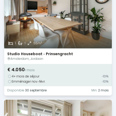
2
1
1
55m
Studio Houseboat - Prinsengracht
Amsterdam, Jordaan
€ 4.050
/ mois
4+ mois de séjour
-10%
Emménager nov.-févr.
-10%
Disponible
30 septembre
Min.
2 mois