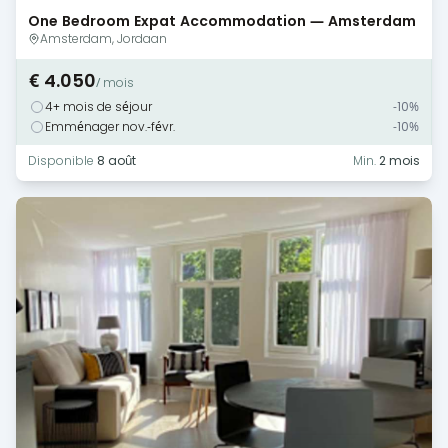
One Bedroom Expat Accommodation — Amsterdam
— Canal View
Amsterdam, Jordaan
€ 4.050
/ mois
4+ mois de séjour
-10%
Emménager nov.-févr.
-10%
Disponible
8 août
Min.
2 mois