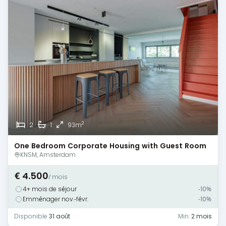
2
2
1
93m
One Bedroom Corporate Housing with Guest Room
— Amsterdam
KNSM, Amsterdam
€ 4.500
/ mois
4+ mois de séjour
-10%
Emménager nov.-févr.
-10%
Disponible
31 août
Min.
2 mois