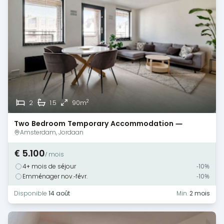
2
2
1.5
90m
Two Bedroom Temporary Accommodation —
Amsterdam — Terrace
Amsterdam, Jordaan
€ 5.100
/ mois
4+ mois de séjour
-10%
Emménager nov.-févr.
-10%
Disponible
14 août
Min.
2 mois