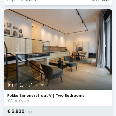
2
2
1
140m
Fokke Simonszstraat V | Two Bedrooms
Amsterdam
€ 6.900
/ mois