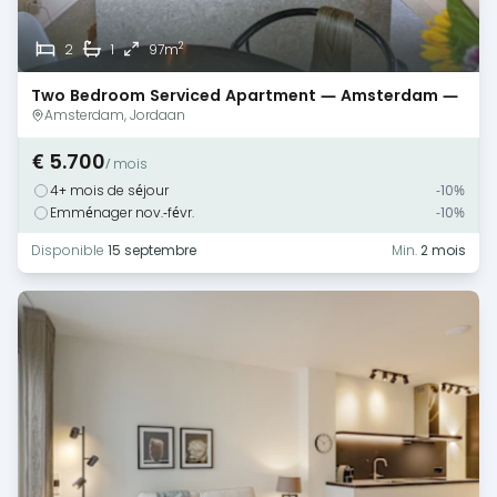
2
2
1
97m
Two Bedroom Serviced Apartment — Amsterdam —
Jordaan
Amsterdam, Jordaan
€ 5.700
/ mois
4+ mois de séjour
-10%
Emménager nov.-févr.
-10%
Disponible
15 septembre
Min.
2 mois