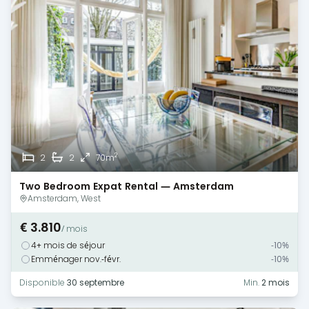
2
2
2
70m
Two Bedroom Expat Rental — Amsterdam
Amsterdam, West
€ 3.810
/ mois
4+ mois de séjour
-10%
Emménager nov.-févr.
-10%
Disponible
30 septembre
Min.
2 mois