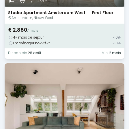
1
1
25m
Studio Apartment Amsterdam West — First Floor
Monthly Rental
Amsterdam, Nieuw West
€ 2.880
/ mois
4+ mois de séjour
-10%
Emménager nov.-févr.
-10%
Disponible
28 août
Min.
2 mois