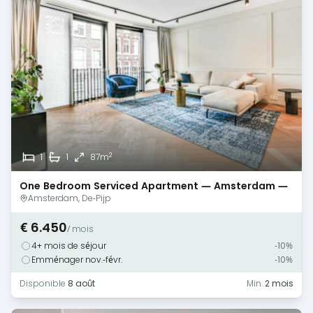
2
1
1
87m
One Bedroom Serviced Apartment — Amsterdam —
De Pijp
Amsterdam, De-Pijp
€ 6.450
/ mois
4+ mois de séjour
-10%
Emménager nov.-févr.
-10%
Disponible
8 août
Min.
2 mois