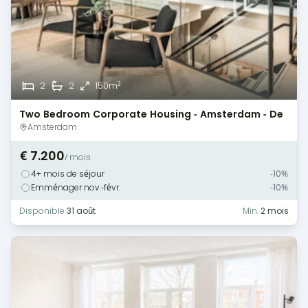
2
2
2
150m
Two Bedroom Corporate Housing - Amsterdam - De
Pijp
Amsterdam
€ 7.200
/ mois
4+ mois de séjour
-10%
Emménager nov.-févr.
-10%
Disponible
31 août
Min.
2 mois