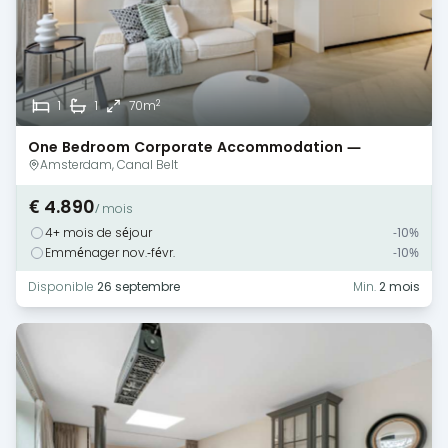
2
1
1
70m
One Bedroom Corporate Accommodation —
Amsterdam — Canal View
Amsterdam, Canal Belt
€ 4.890
/ mois
4+ mois de séjour
-10%
Emménager nov.-févr.
-10%
Disponible
26 septembre
Min.
2 mois