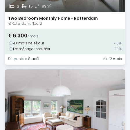
2
2
1.5
89m
Two Bedroom Monthly Home - Rotterdam
Rotterdam, Noord
€ 6.300
/ mois
4+ mois de séjour
-10%
Emménager nov.-févr.
-10%
Disponible
8 août
Min.
2 mois