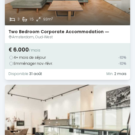
2
3
1.5
93m
Two Bedroom Corporate Accommodation —
Amsterdam — Baby/Guest/Office Room
Amsterdam, Oud-West
€ 6.000
/ mois
4+ mois de séjour
-10%
Emménager nov.-févr.
-10%
Disponible
31 août
Min.
2 mois