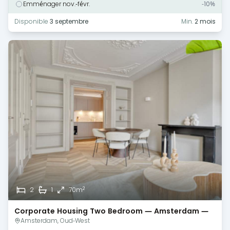
Emménager nov.-févr.
-10%
Disponible
3 septembre
Min.
2 mois
2
2
1
70m
Corporate Housing Two Bedroom — Amsterdam —
Canal View
Amsterdam, Oud-West