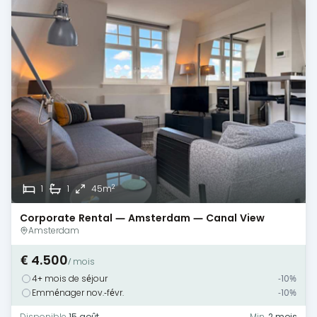
2
1
1
45m
Corporate Rental — Amsterdam — Canal View
Amsterdam
€ 4.500
/ mois
4+ mois de séjour
-10%
Emménager nov.-févr.
-10%
Disponible
15 août
Min.
2 mois