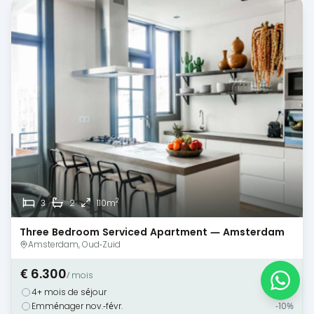
2
3
2
110m
Three Bedroom Serviced Apartment — Amsterdam
— Canal View
Amsterdam, Oud-Zuid
€ 6.300
/ mois
4+ mois de séjour
-10%
Emménager nov.-févr.
-10%