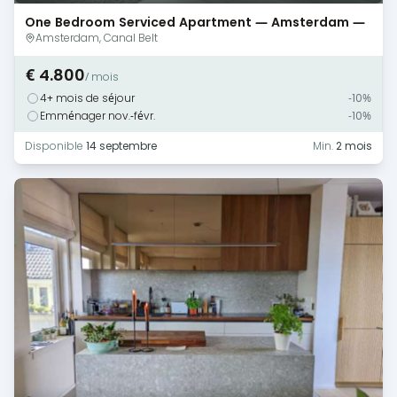
One Bedroom Serviced Apartment — Amsterdam —
Canal Views
Amsterdam, Canal Belt
€ 4.800
/ mois
4+ mois de séjour
-10%
Emménager nov.-févr.
-10%
Disponible
14 septembre
Min.
2 mois