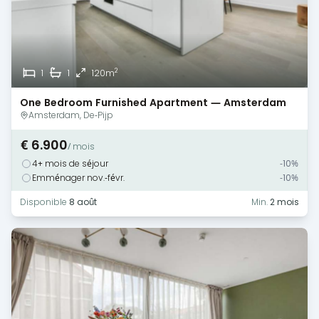
2
1
1
120m
One Bedroom Furnished Apartment — Amsterdam
Amsterdam, De-Pijp
€ 6.900
/ mois
4+ mois de séjour
-10%
Emménager nov.-févr.
-10%
Disponible
8 août
Min.
2 mois