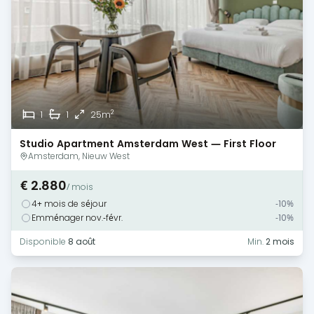
2
1
1
25m
Studio Apartment Amsterdam West — First Floor
Monthly Rental
Amsterdam, Nieuw West
€ 2.880
/ mois
4+ mois de séjour
-10%
Emménager nov.-févr.
-10%
Disponible
8 août
Min.
2 mois