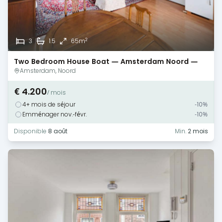
2
3
1.5
65m
Two Bedroom House Boat — Amsterdam Noord —
Monthly Rental
Amsterdam, Noord
€ 4.200
/ mois
4+ mois de séjour
-10%
Emménager nov.-févr.
-10%
Disponible
8 août
Min.
2 mois