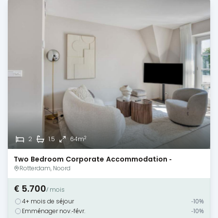
2
2
1.5
64m
Two Bedroom Corporate Accommodation -
Rotterdam
Rotterdam, Noord
€ 5.700
/ mois
4+ mois de séjour
-10%
Emménager nov.-févr.
-10%