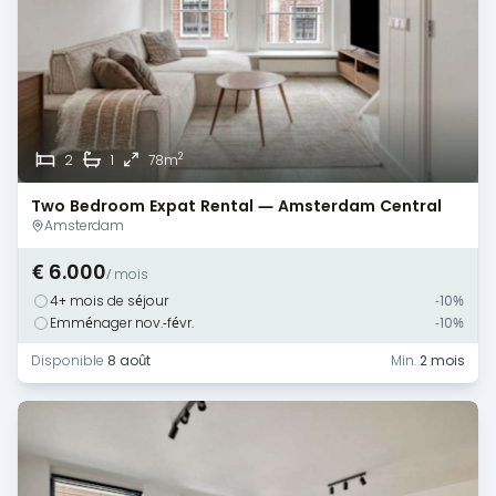
2
2
1
78m
Two Bedroom Expat Rental — Amsterdam Central
Amsterdam
€ 6.000
/ mois
4+ mois de séjour
-10%
Emménager nov.-févr.
-10%
Disponible
8 août
Min.
2 mois