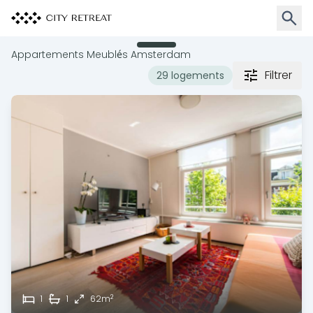
Ouvrir
Appartements Meublés Amsterdam
Filtrer
29 logements
2
1
1
62m