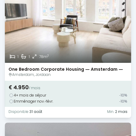
2
1
1
78m
One Bedroom Corporate Housing — Amsterdam —
Canal View
Amsterdam, Jordaan
€ 4.950
/ mois
4+ mois de séjour
-10%
Emménager nov.-févr.
-10%
Disponible
31 août
Min.
2 mois