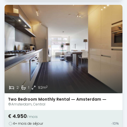
2
2
1
92m
Two Bedroom Monthly Rental — Amsterdam —
Canal View
Amsterdam, Central
€ 4.950
/ mois
4+ mois de séjour
-10%