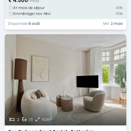
€ 4.500
/ mois
4+ mois de séjour
-10%
Emménager nov.-févr.
-10%
Disponible
8 août
Min.
2 mois
2
2
1.5
62m