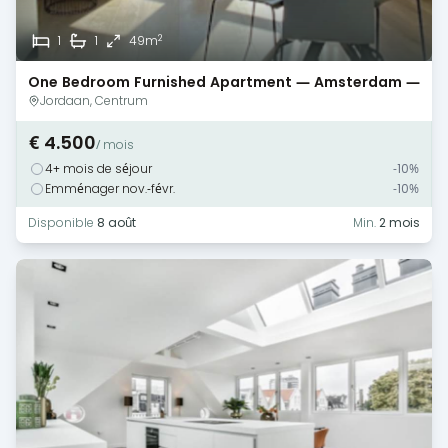
2
1
1
49m
One Bedroom Furnished Apartment — Amsterdam —
Canal View
Jordaan, Centrum
€ 4.500
/ mois
4+ mois de séjour
-10%
Emménager nov.-févr.
-10%
Disponible
8 août
Min.
2 mois