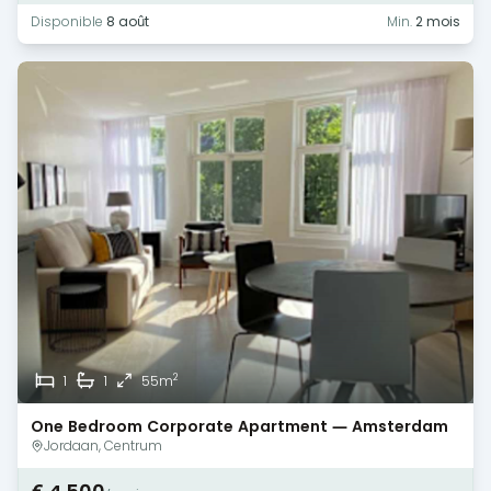
Disponible
8 août
Min.
2 mois
2
1
1
55m
One Bedroom Corporate Apartment — Amsterdam
— Canal View
Jordaan, Centrum