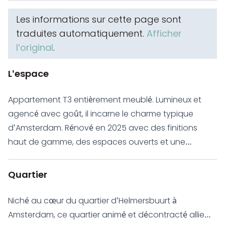
Les informations sur cette page sont
traduites automatiquement.
Afficher
l'original
.
L'espace
Appartement T3 entièrement meublé. Lumineux et
agencé avec goût, il incarne le charme typique
d'Amsterdam. Rénové en 2025 avec des finitions
haut de gamme, des espaces ouverts et une
abondante lumière naturelle, ce logement offre une
atmosphère calme et accueillante, idéale pour des
Quartier
professionnels, des couples ou de petites familles en
quête d'un pied-à-terre citadin raffiné. Entièrement
Niché au cœur du quartier d'Helmersbuurt à
meublé et prêt à emménager, cet appartement
Amsterdam, ce quartier animé et décontracté allie