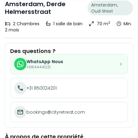
Amsterdam, Derde
Amsterdam,
Helmersstraat
Oud-West
2
2
Chambres
1
salle de bain
70 m
Min.
2 mois
Des questions ?
WhatsApp Nous
+31644441231
+31 850024201
bookings@cityretreat.com
À propos de cette propriété