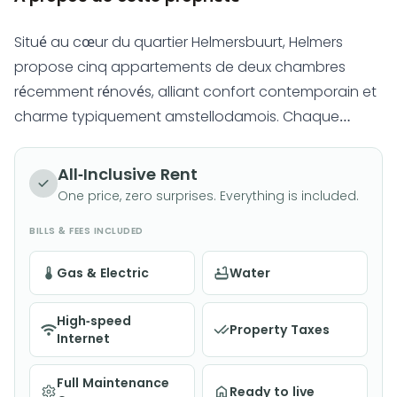
Situé au cœur du quartier Helmersbuurt, Helmers
propose cinq appartements de deux chambres
récemment rénovés, alliant confort contemporain et
charme typiquement amstellodamois. Chaque
logement dispose d'intérieurs lumineux, de cuisines et
salles de bains modernes et d'un chauffage par
All-Inclusive Rent
pompe à chaleur performant, le tout à deux pas des
One price, zero surprises. Everything is included.
cafés, des boutiques et des parcs.
BILLS & FEES INCLUDED
Gas & Electric
Water
High-speed
Property Taxes
Internet
Full Maintenance
Ready to live