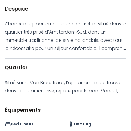
L'espace
Charmant appartement d'une chambre situé dans le
quartier très prisé d'Amsterdam-Sud, dans un
immeuble traditionnel de style hollandais, avec tout
le nécessaire pour un séjour confortable. Il comprend
un grand balcon, une cuisine entièrement équipée et
toutes les commodités, internet et produits
Quartier
d'entretien sont fournis. L'appartement a beaucoup
de caractère, avec de hauts plafonds et des détails
Situé sur la Van Breestraat, l'appartement se trouve
décoratifs typiques du quartier. Le salon et la
dans un quartier prisé, réputé pour le parc Vondel,
chambre sont séparés par des portes coulissantes
ses rues charmantes, son architecture historique et
japonaises Shoji. Le salon est meublé d'un canapé,
son ambiance locale animée. Facilement desservi
Équipements
de deux fauteuils, d'une télévision et d'un espace de
par les transports en commun, il offre des
travail dédié, avec de grandes fenêtres donnant sur
connexions rapides vers le centre-ville et ses
Bed Linens
Heating
la rue pittoresque et ses boutiques de mode. La