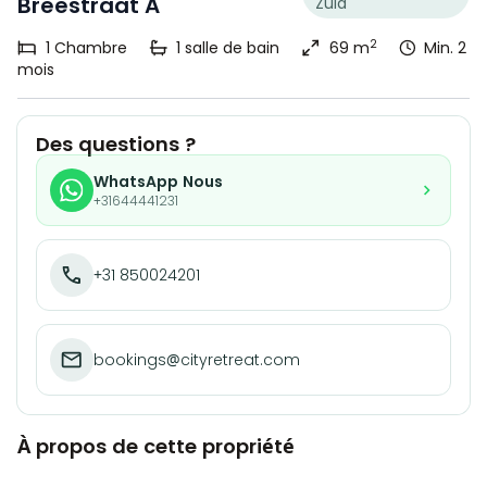
Breestraat A
Zuid
2
1
Chambre
1
salle de bain
69 m
Min. 2
mois
Des questions ?
WhatsApp Nous
+31644441231
+31 850024201
bookings@cityretreat.com
À propos de cette propriété