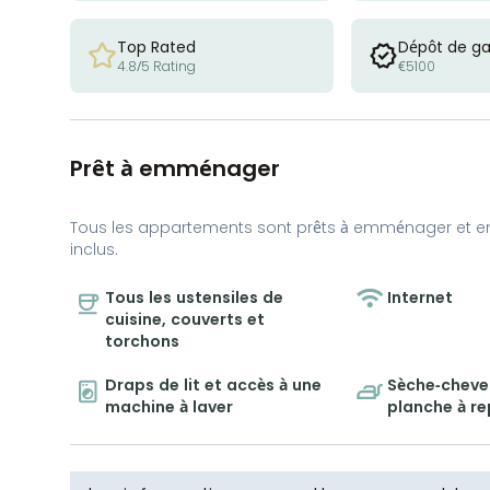
Top Rated
Dépôt de ga
4.8/5 Rating
€5100
Prêt à emménager
Tous les appartements sont prêts à emménager et e
inclus.
Tous les ustensiles de
Internet
cuisine, couverts et
torchons
Draps de lit et accès à une
Sèche-cheveu
machine à laver
planche à r