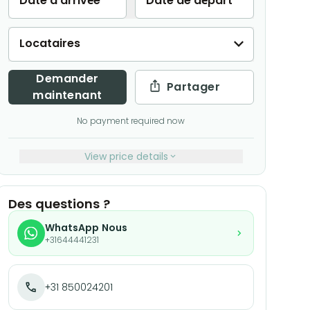
Date d'arrivée
Date de départ
Locataires
Demander
Partager
maintenant
No payment required now
View price details
Des questions ?
WhatsApp Nous
+31644441231
+31 850024201