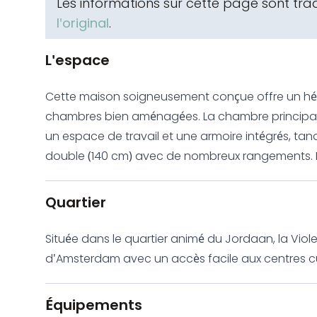
Les informations sur cette page sont tr
l'original
.
L'espace
Cette maison soigneusement conçue offre un hé
chambres bien aménagées. La chambre principale 
un espace de travail et une armoire intégrés, ta
double (140 cm) avec de nombreux rangements. L
achevée il y a seulement 18 mois, garantit que 
contemporaines. Le salon crée une atmosphère c
Quartier
équipements de divertissement de qualité, comp
Westerstraat. Le véritable atout de cet appartemen
Située dans le quartier animé du Jordaan, la Vio
depuis l'étage supérieur, un havre de paix idéal po
d'Amsterdam avec un accès facile aux centres cul
en 1994, l'immeuble allie confort moderne et desi
pour ses canaux bordés d'arbres, ses boutiques i
excellente qualité de construction. L'apparteme
également très bien desservie par les transports
Équipements
immédiate : tous les ustensiles de cuisine, produits