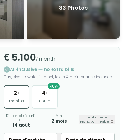
33 Photos
€ 5.100
/ month
All-inclusive — no extra bills
Gas, electric, water, internet, taxes & maintenance included
-10%
2+
4+
months
months
Disponible à partir
Min.
Politique de
de
2 mois
résiliation flexible
14 août