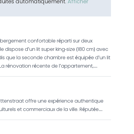
aduites automatiquement.
Afficher
bergement confortable réparti sur deux
dispose d'un lit super king-size (180 cm) avec
ndis que la seconde chambre est équipée d'un lit
a rénovation récente de l'appartement,
chaque détail répond aux normes
haleureuse avec un mobilier et des
létés par un balcon donnant sur la charmante
t est sa terrasse abritée sur le toit, accessible
lettenstraat offre une expérience authentique
ur se détendre ou dîner en plein air. Construit
turels et commerciaux de la ville. Réputée
gn fonctionnel, avec de larges escaliers et une
ndépendantes et ses cafés de quartier, elle est
nt est entièrement équipé pour une occupation
 en commun vers la gare centrale et
 d'entretien, draps et serviettes sont fournis.