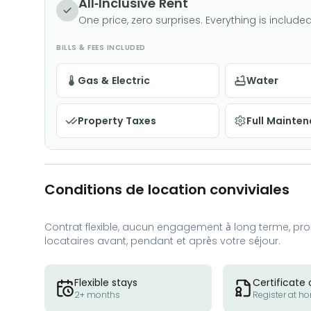
All-Inclusive Rent
One price, zero surprises. Everything is included
BILLS & FEES INCLUDED
Gas & Electric
Water
Property Taxes
Full Mainte
Conditions de location conviviales
Contrat flexible, aucun engagement à long terme, proc
locataires avant, pendant et après votre séjour.
Flexible stays
Certificate 
2+ months
Register at h