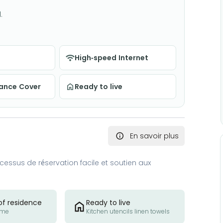
.
High-speed Internet
nance Cover
Ready to live
En savoir plus
essus de réservation facile et soutien aux
of residence
Ready to live
ome
Kitchen utencils linen towels