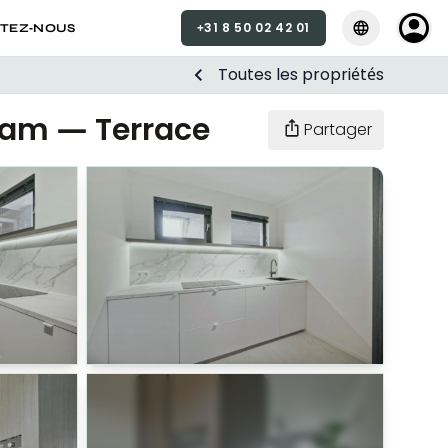
+31 8 50 02 42 01
Sélectionner la
Sélectio
TEZ-NOUS
Toutes les propriétés
am — Terrace
Partager