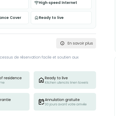
High-speed Internet
nance Cover
Ready to live
En savoir plus
essus de réservation facile et soutien aux
of residence
Ready to live
ome
Kitchen utencils linen towels
rantie
Annulation gratuite
30 jours avant votre arrivée