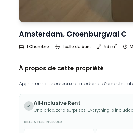
Amsterdam, Groenburgwal C
2
1
Chambre
1
salle de bain
59 m
M
À propos de cette propriété
Appartement spacieux et moderne d'une chambre d
All-Inclusive Rent
One price, zero surprises. Everything is included
BILLS & FEES INCLUDED