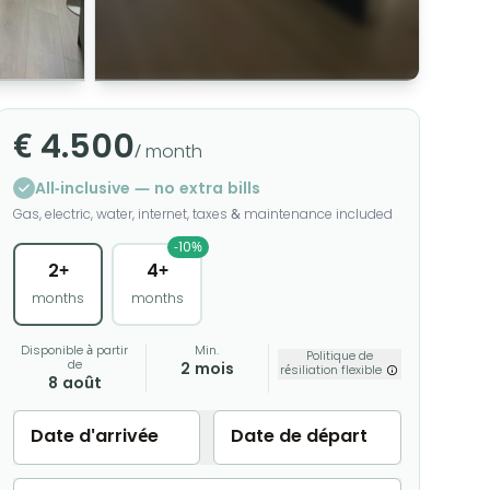
€ 4.500
/ month
All-inclusive — no extra bills
Gas, electric, water, internet, taxes & maintenance included
-10%
2+
4+
months
months
Disponible à partir
Min.
Politique de
de
2 mois
résiliation flexible
8 août
Date d'arrivée
Date de départ