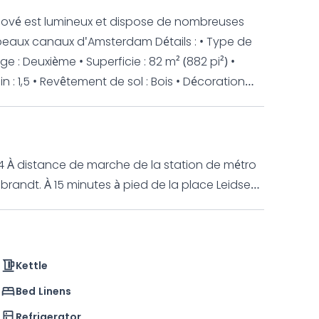
vé est lumineux et dispose de nombreuses
aux d'Amsterdam Détails : • Type de
 : Deuxième • Superficie : 82 m² (882 pi²) •
: 1,5 • Revêtement de sol : Bois • Décoration
 commun : très bonne Caractéristiques
sion par câble Lave-linge/sèche-linge Chambre
ec : • Douche • Toilettes • Lavabo
14 À distance de marche de la station de métro
randt. À 15 minutes à pied de la place Leidse
nimées du centre d'Amsterdam. De nombreux
 de luxe au coin de la rue et dans la rue
s lignes de tram 4, 9 et 14, ainsi que de la
Kettle
dt est à seulement 5 minutes à pied, et la
Bed Linens
minutes à pied. Il y a de nombreux restaurants,
Refrigerator