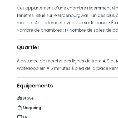
Cet appartement d'une chambre récemment réno
fenêtres. Situé sur le Groenburgwal, l'un des plus beaux can
maison : Appartement avec vue sur le canal • Étage
Nombre de chambres : 1 • Nombre de salles de bain 
intérieure : Entièrement meublé • Qualité des transports en
Vue sur le canal Internet rapide : 550 Mbs Télévi
Quartier
avec : • Lit queen-size. Salle de bain av
À distance de marche des lignes de tram 4, 9 et 
Waterlooplein À 5 minutes à pied de la place Remb
et de la place Dam. Les deux places les plus a
restaurants, magasins, supermarchés et boutiques
Équipements
commerçante Utrechtsestraat En ce qui concerne l'emplacement, cet appartement ne pourrait
pas être mieux situé. Il est à distance de marche de
Stove
station de métro Waterlooplein. La place Rembran
Shopping
place Leidse et la place Dam sont à seulement 15 
TV