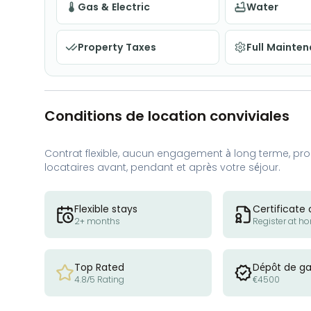
Gas & Electric
Water
Property Taxes
Full Mainte
Conditions de location conviviales
Contrat flexible, aucun engagement à long terme, proc
locataires avant, pendant et après votre séjour.
Flexible stays
Certificate 
2+ months
Register at h
Top Rated
Dépôt de ga
4.8/5 Rating
€4500