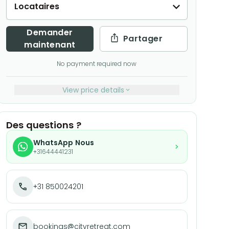
Locataires
Demander
Partager
maintenant
No payment required now
View price details
Des questions ?
WhatsApp Nous
+31644441231
+31 850024201
bookings@cityretreat.com