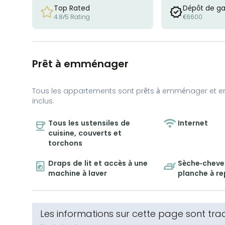
Top Rated
Dépôt de ga
4.8/5 Rating
€6600
Prêt à emménager
Tous les appartements sont prêts à emménager et e
inclus.
Tous les ustensiles de
Internet
cuisine, couverts et
torchons
Draps de lit et accès à une
Sèche-cheveu
machine à laver
planche à r
Les informations sur cette page sont tr