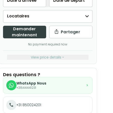
Date d'arrivée
Date de départ
Locataires
Demander
Partager
maintenant
No payment required now
View price details
Des questions ?
WhatsApp Nous
+31644441231
+31 850024201