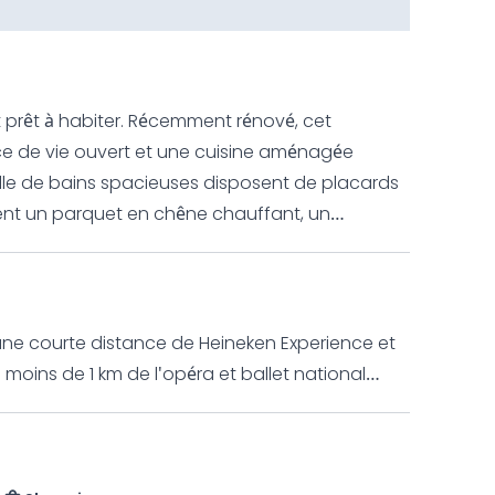
prêt à habiter. Récemment rénové, cet
e de vie ouvert et une cuisine aménagée
alle de bains spacieuses disposent de placards
ent un parquet en chêne chauffant, un
à plusieurs niveaux. Un complexe
eringbuurt. Les appartements contemporains,
n espace de rangement privatif, un parking à
 résidents voisins. L'immeuble est
 une courte distance de Heineken Experience et
'énergie. Les fenêtres sont dotées de double
oins de 1 km de l'opéra et ballet national
ficient d'une climatisation réversible. Le
de Rembrandt.
nt à un environnement intérieur sain. Les murs
heur naturelle en été, améliorent la qualité de
pour attirer les oiseaux et les papillons