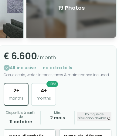
19 Photos
€ 6.600
/ month
All-inclusive — no extra bills
Gas, electric, water, internet, taxes & maintenance included
-10%
2+
4+
months
months
Disponible à partir
Min.
Politique de
de
2 mois
résiliation flexible
11 octobre