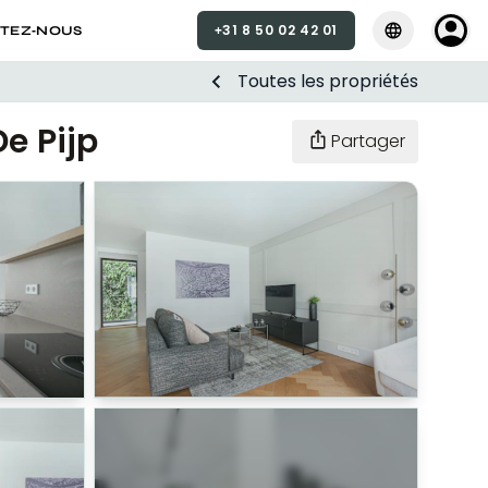
+31 8 50 02 42 01
Sélectionner la
Sélectio
TEZ-NOUS
Toutes les propriétés
e Pijp
Partager