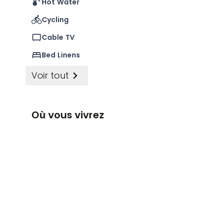
Hot Water
indigènes.
Cycling
Cable TV
Bed Linens
Voir tout
Où vous vivrez