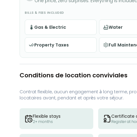
One price, zero surprises. Everything is included
BILLS & FEES INCLUDED
Gas & Electric
Water
Property Taxes
Full Mainte
Conditions de location conviviales
Contrat flexible, aucun engagement à long terme, proc
locataires avant, pendant et après votre séjour.
Flexible stays
Certificate 
2+ months
Register at h