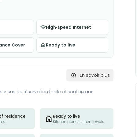
.
High-speed Internet
nance Cover
Ready to live
En savoir plus
essus de réservation facile et soutien aux
of residence
Ready to live
ome
Kitchen utencils linen towels