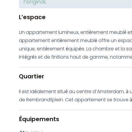
l'original
.
L'espace
Un appartement lumineux, entièrement meublé et 
appartement entièrement meublé offre un espac
unique, entièrement équipée. La chambre et la s
intégrés et de finitions haut de gamme, notamm
éclairage LED modulable et des baies vitrées avec stores 
résidentiel de standing dans le quartier de Wet
Quartier
entièrement meublés et prêts à habiter, offrent u
vélos sécurisé et l'accès à une buanderie commune pour les
Il est idéalement situé au centre d'Amsterdam, à
équipé de panneaux solaires pour la production d
de Rembrandtplein. Cet appartement se trouve à m
vitrage à contrôle solaire et les appartements béné
néerlandais et à 15 minutes à pied de la maison 
chauffage et le rafraîchissement au sol contribue
Équipements
végétaux saisonniers des atriums offrent une fraîc
l'air et l'acoustique, et sont spécialement conçus 