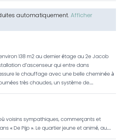
aduites automatiquement.
Afficher
environ 138 m2 au dernier étage au 2e Jacob
tallation d'ascenseur qui entre dans
assure le chauffage avec une belle cheminée à
 journées très chaudes, un système de
tenante à la salle de bain avec douche à
 avec beaucoup d'espace de rangement. Aussi,
ont présentes dans l'appartement.
re où voisins sympathiques, commerçants et
u début du 20e siècle, dispose de divers lieux de