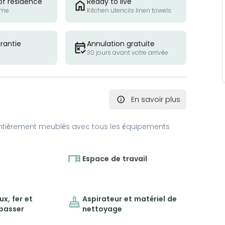
of residence
Ready to live
ome
Kitchen utencils linen towels
rantie
Annulation gratuite
30 jours avant votre arrivée
En savoir plus
ntièrement meublés avec tous les équipements
Espace de travail
x, fer et
Aspirateur et matériel de
epasser
nettoyage