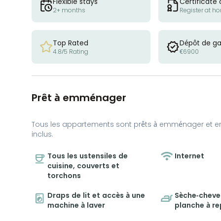
Flexible stays
Certificate 
2+ months
Register at h
Top Rated
Dépôt de ga
4.8/5 Rating
€6900
Prêt à emménager
Tous les appartements sont prêts à emménager et e
inclus.
Tous les ustensiles de
Internet
cuisine, couverts et
torchons
Draps de lit et accès à une
Sèche-cheveu
machine à laver
planche à r