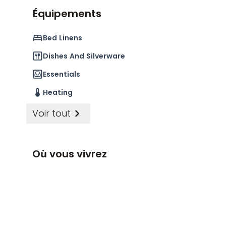
restauration et de divertissement. Divers superma
Équipements
Cuypstraat se trouvent à quelques pas de l'appart
ou en transports en commun en quelques minute
Bed Linens
Dishes And Silverware
Essentials
Heating
Voir tout
Où vous vivrez