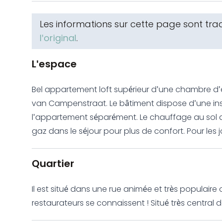
Les informations sur cette page sont tr
l'original
.
L'espace
Bel appartement loft supérieur d'une chambre d'
van Campenstraat. Le bâtiment dispose d'une ins
l'appartement séparément. Le chauffage au sol 
gaz dans le séjour pour plus de confort. Pour les
climatisation a été installé. Cuisine ouverte très spacieuse avec divers appareils intégrés et
entièrement équipée. Chambre de bonne taille at
Quartier
l'italienne, toilettes et double vasque. Walk-in
une laveuse/sécheuse et une deuxième toilette s
Il est situé dans une rue animée et très populai
restaurateurs se connaissent ! Situé très central dans « De Pijp ». Le quartier jeune et animé, au
charmant style architectural de la fin du 19e et d