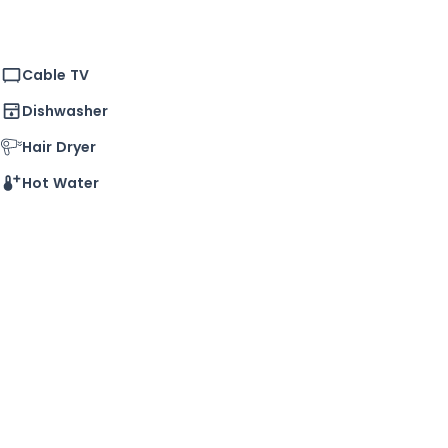
rchés et le marché quotidien de l'Albert
ement. Le centre-ville est accessible en vélo
s.
Cable TV
Dishwasher
Hair Dryer
Hot Water