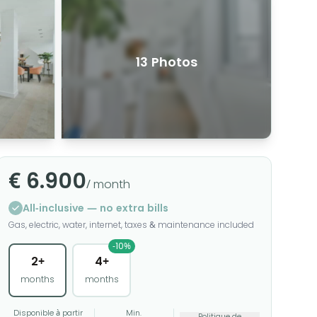
13 Photos
€ 6.900
/ month
All-inclusive — no extra bills
Gas, electric, water, internet, taxes & maintenance included
-10%
2+
4+
months
months
Disponible à partir
Min.
Politique de