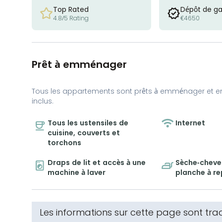
Top Rated
Dépôt de ga
4.8/5 Rating
€4650
Prêt à emménager
Tous les appartements sont prêts à emménager et e
inclus.
Tous les ustensiles de
Internet
cuisine, couverts et
torchons
Draps de lit et accès à une
Sèche-cheveu
machine à laver
planche à r
Les informations sur cette page sont tr