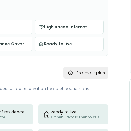
.
High-speed Internet
nance Cover
Ready to live
En savoir plus
essus de réservation facile et soutien aux
of residence
Ready to live
ome
Kitchen utencils linen towels