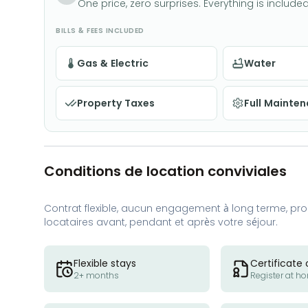
One price, zero surprises. Everything is included
BILLS & FEES INCLUDED
Gas & Electric
Water
Property Taxes
Full Mainte
Conditions de location conviviales
Contrat flexible, aucun engagement à long terme, proc
locataires avant, pendant et après votre séjour.
Flexible stays
Certificate 
2+ months
Register at h