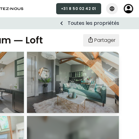
+31 8 50 02 42 01
Sélectionner la
Sélectio
TEZ-NOUS
Toutes les propriétés
m — Loft
Partager