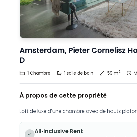
Amsterdam, Pieter Cornelisz Ho
D
2
1
Chambre
1
salle de bain
59 m
M
À propos de cette propriété
Loft de luxe d'une chambre avec de hauts plaf
All-Inclusive Rent