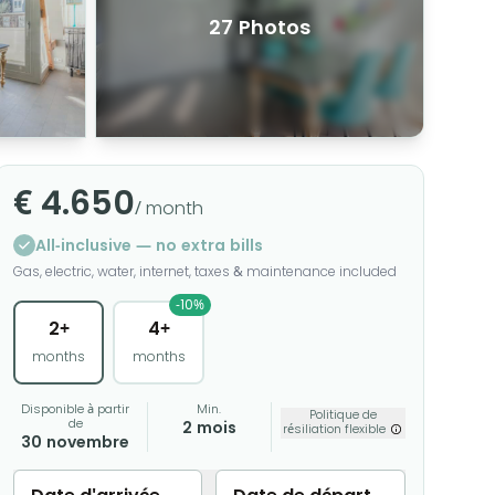
27 Photos
€ 4.650
/ month
All-inclusive — no extra bills
Gas, electric, water, internet, taxes & maintenance included
-10%
2+
4+
months
months
Disponible à partir
Min.
Politique de
de
2 mois
résiliation flexible
30 novembre