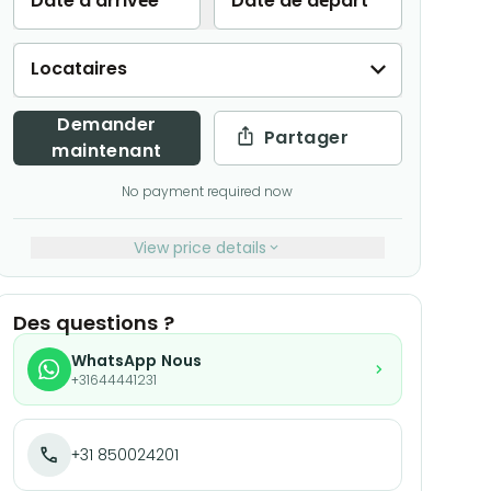
Date d'arrivée
Date de départ
Locataires
Demander
Partager
maintenant
No payment required now
View price details
Des questions ?
WhatsApp Nous
+31644441231
+31 850024201