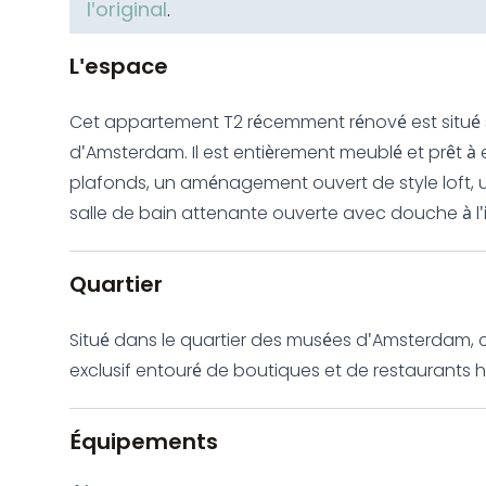
l'original
.
L'espace
Cet appartement T2 récemment rénové est situé s
d'Amsterdam. Il est entièrement meublé et prêt 
plafonds, un aménagement ouvert de style loft, 
salle de bain attenante ouverte avec douche à l'it
appareils électroménagers, draps et serviettes so
télévision à écran plat (non visible sur les photos
Quartier
une abondante lumière naturelle. L'espace de vi
ouverts, une cuisine moderne entièrement équip
Situé dans le quartier des musées d'Amsterdam, 
de location flexibles sont disponibles pour des s
exclusif entouré de boutiques et de restaurants
musées, à proximité des attractions culturelles et
trouve à seulement 3 minutes à pied, offrant un ac
ville animée.
Équipements