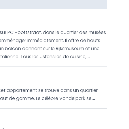
ur PC Hooftstraat, dans le quartier des musées
à emménager immédiatement. Il offre de hauts
un balcon donnant sur le Rijksmuseum et une
alienne. Tous les ustensiles de cuisine,
nt inclus, ainsi qu'un mobilier moderne, une
), un lave-linge et de grandes fenêtres offrant
e comprend un salon et une salle à manger
ée et une chambre confortable. Des contrats
cet appartement se trouve dans un quartier
éjours de deux mois ou plus dans ce quartier des
 haut de gamme. Le célèbre Vondelpark se
 des commodités du centre-ville.
cès facile à la verdure et à la détente dans la