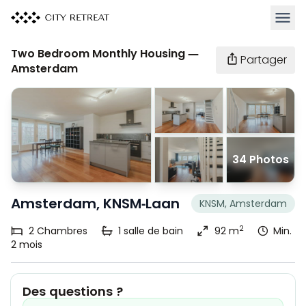
Ouvrir
Two Bedroom Monthly Housing —
Partager
Amsterdam
34 Photos
Amsterdam, KNSM-Laan
KNSM, Amsterdam
2
2
Chambres
1
salle de bain
92 m
Min.
2 mois
Des questions ?