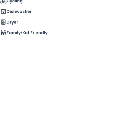
Cycling
Dishwasher
Dryer
Family/kid Friendly