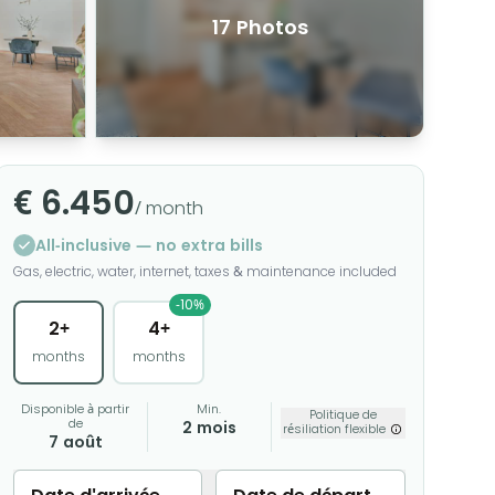
17 Photos
€ 6.450
/ month
All-inclusive — no extra bills
Gas, electric, water, internet, taxes & maintenance included
-10%
2+
4+
months
months
Disponible à partir
Min.
Politique de
de
2 mois
résiliation flexible
7 août