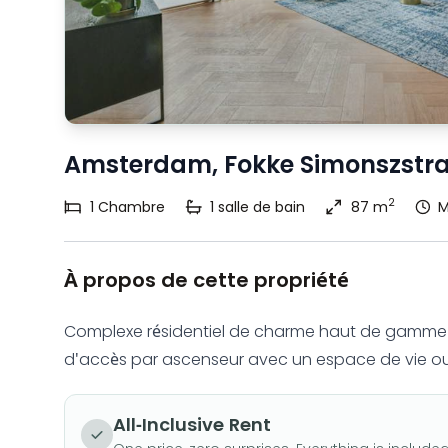
Amsterdam, Fokke Simonszstr
2
1
Chambre
1
salle de bain
87 m
M
À propos de cette propriété
Complexe résidentiel de charme haut de gamme à 
d'accès par ascenseur avec un espace de vie o
All-Inclusive Rent