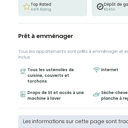
Top Rated
Dépôt de ga
4.8/5 Rating
€6450
Prêt à emménager
Tous les appartements sont prêts à emménager et e
inclus.
Tous les ustensiles de
Internet
cuisine, couverts et
torchons
Draps de lit et accès à une
Sèche-cheveu
machine à laver
planche à r
Les informations sur cette page sont tr