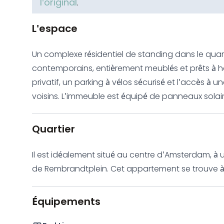
l'original
.
L'espace
Un complexe résidentiel de standing dans le qua
contemporains, entièrement meublés et prêts à h
privatif, un parking à vélos sécurisé et l'accès 
voisins. L'immeuble est équipé de panneaux solaires pour la production d'énergie. Les fenêtres
sont dotées de double vitrage à contrôle solaire
climatisation réversible. Le chauffage et le rafraî
Quartier
environnement intérieur sain. Les murs végétaux s
naturelle en été, améliorent la qualité de l'air et
Il est idéalement situé au centre d'Amsterdam, à
attirer les oiseaux et les papillons indigènes. Lumineux, cet appartement dispose d'un
de Rembrandtplein. Cet appartement se trouve à m
agencement ouvert, fonctionnel et optimisé, d'une
néerlandais et à 15 minutes à pied de la maison 
placards intégrés. Les finitions haut de gamme
Équipements
chauffage au sol), un éclairage LED modulaire, d
vitrées avec traitements multicouches.