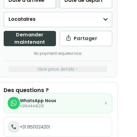
Date d'arrivée
Date de départ
Locataires
Demander
Partager
maintenant
No payment required now
View price details
Des questions ?
WhatsApp Nous
+31644441231
+31 850024201