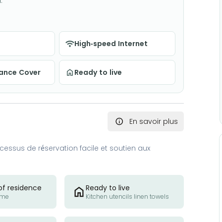
.
High-speed Internet
nance Cover
Ready to live
En savoir plus
essus de réservation facile et soutien aux
of residence
Ready to live
ome
Kitchen utencils linen towels