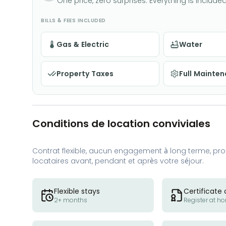
One price, zero surprises. Everything is included
BILLS & FEES INCLUDED
Gas & Electric
Water
Property Taxes
Full Mainte
Conditions de location conviviales
Contrat flexible, aucun engagement à long terme, proc
locataires avant, pendant et après votre séjour.
Flexible stays
Certificate 
2+ months
Register at h