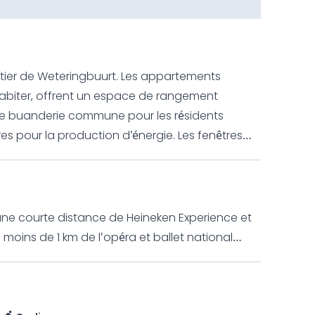
rtier de Weteringbuurt. Les appartements
abiter, offrent un espace de rangement
à une buanderie commune pour les résidents
 et les appartements bénéficient d'une
chissement par le sol contribuent à un
aisonniers des atriums assurent une fraîcheur
 l'acoustique, et sont spécialement conçus pour
 une courte distance de Heineken Experience et
oins de 1 km de l'opéra et ballet national
 cuisine sur mesure, d'une salle de bains et de
de Rembrandt.
 comprennent un parquet en chêne (avec
es panneaux muraux raffinés et des baies