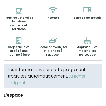
Tous les ustensiles
Internet
Espace de travail
de cuisine,
couverts et
torchons
Draps de lit et
Sèche-cheveux, fer
Aspirateur et
accès à une
et planche à
matériel de
machine à laver
repasser
nettoyage
Les informations sur cette page sont
traduites automatiquement.
Afficher
l'original
.
L'espace