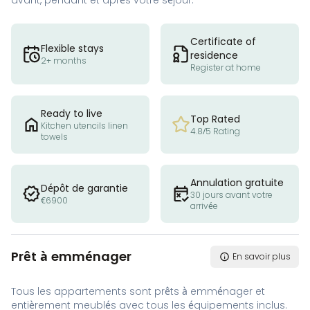
avant, pendant et après votre séjour.
Certificate of
Flexible stays
residence
2+ months
Register at home
Ready to live
Top Rated
Kitchen utencils linen
4.8/5 Rating
towels
Annulation gratuite
Dépôt de garantie
30 jours avant votre
€6900
arrivée
Prêt à emménager
En savoir plus
Tous les appartements sont prêts à emménager et
entièrement meublés avec tous les équipements inclus.