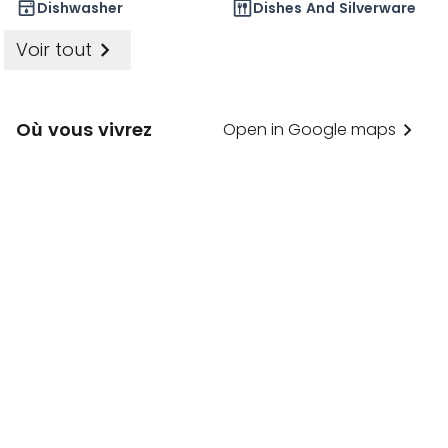
fenêtres sont dotées de double vitrage à contrôle
Dishwasher
Dishes And Silverware
solaire et les appartements bénéficient d'une
Voir tout
climatisation réversible. Le chauffage et le
rafraîchissement au sol contribuent à un
environnement intérieur sain. Les murs végétaux
Où vous vivrez
Open in Google maps
saisonniers des atriums offrent une fraîcheur
naturelle en été, améliorent la qualité de l'air et
l'acoustique, et sont spécialement conçus pour
attirer les oiseaux et les papillons indigènes.