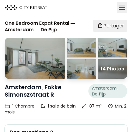
Ouvrir
One Bedroom Expat Rental —
Partager
Amsterdam — De Pijp
14 Photos
Amsterdam, Fokke
Amsterdam,
Simonszstraat R
De-Pijp
2
1
Chambre
1
salle de bain
87 m
Min. 2
mois