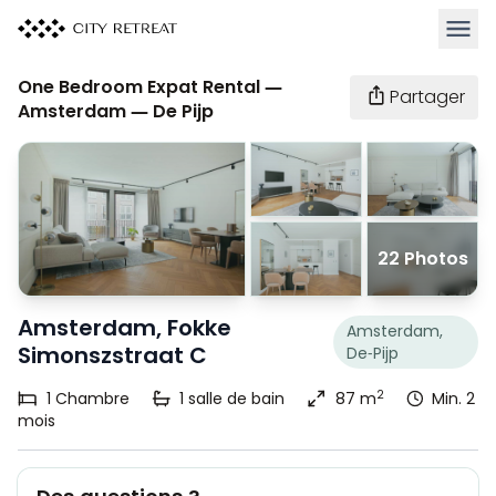
Ouvrir
One Bedroom Expat Rental —
Partager
Amsterdam — De Pijp
22 Photos
Amsterdam, Fokke
Amsterdam,
Simonszstraat C
De-Pijp
2
1
Chambre
1
salle de bain
87 m
Min. 2
mois