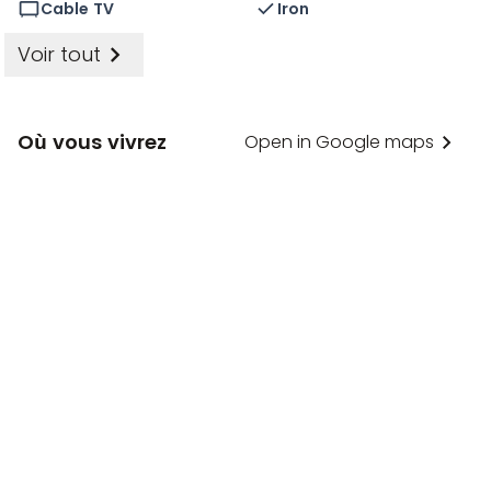
fenêtres sont équipées de vitrages à contrôle solaire
Cable TV
Iron
et les appartements disposent d'une climatisation
Voir tout
pilotée par un système de stockage d'énergie
thermique. Le chauffage et la climatisation par le sol
contribuent à un environnement intérieur sain. Les
Où vous vivrez
Open in Google maps
murs verts saisonniers des atriums assurent un
rafraîchissement naturel en été, améliorent la qualité
de l'air et l'acoustique, et sont spécialement conçus
pour attirer les oiseaux et les papillons indigènes.