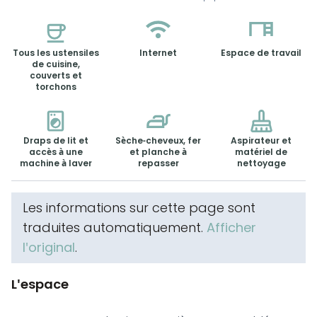
Tous les ustensiles
Internet
Espace de travail
de cuisine,
couverts et
torchons
Draps de lit et
Sèche-cheveux, fer
Aspirateur et
accès à une
et planche à
matériel de
machine à laver
repasser
nettoyage
Les informations sur cette page sont
traduites automatiquement.
Afficher
l'original
.
L'espace