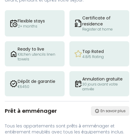
avant, pendant et après votre séjour.
Certificate of
Flexible stays
residence
2+ months
Register at home
Ready to live
Top Rated
Kitchen utencils linen
4.8/5 Rating
towels
Annulation gratuite
Dépôt de garantie
30 jours avant votre
€6450
arrivée
Prêt à emménager
En savoir plus
Tous les appartements sont prêts à emménager et
entièrement meublés avec tous les équipements inclus.