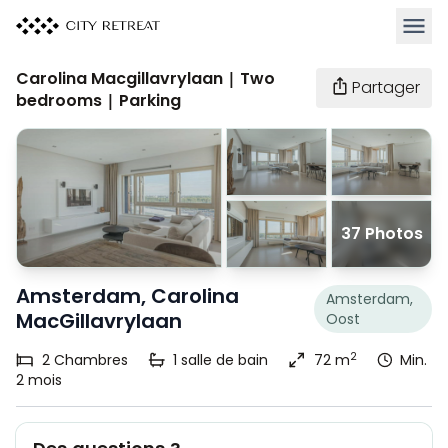
Ouvrir
Carolina Macgillavrylaan | Two
Partager
bedrooms | Parking
37 Photos
Amsterdam, Carolina
Amsterdam,
MacGillavrylaan
Oost
2
2
Chambres
1
salle de bain
72 m
Min.
2 mois