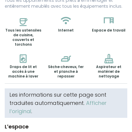
Tous les appartements sont prêts à emménager et
entièrement meublés avec tous les équipements inclus.
Tous les ustensiles
Internet
Espace de travail
de cuisine,
couverts et
torchons
Draps de lit et
Sèche-cheveux, fer
Aspirateur et
accès à une
et planche à
matériel de
machine à laver
repasser
nettoyage
Les informations sur cette page sont
traduites automatiquement.
Afficher
l'original
.
L'espace